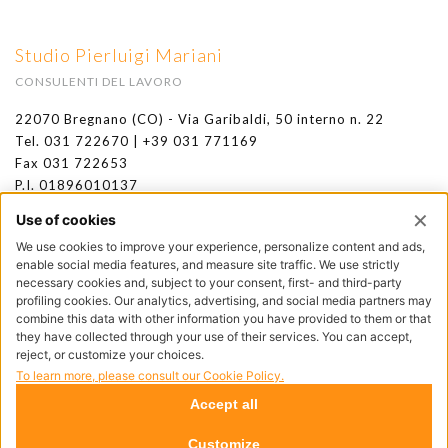
Studio Pierluigi Mariani
CONSULENTI DEL LAVORO
22070 Bregnano (CO) - Via Garibaldi, 50 interno n. 22
Tel. 031 722670 | +39 031 771169
Fax 031 722653
P.I. 01896010137
SDI: M5UXCR1
E-mail
info@studiomariani.info
PEC
pierluigimariani@legalmail.it
Privacy policy
Cookie policy