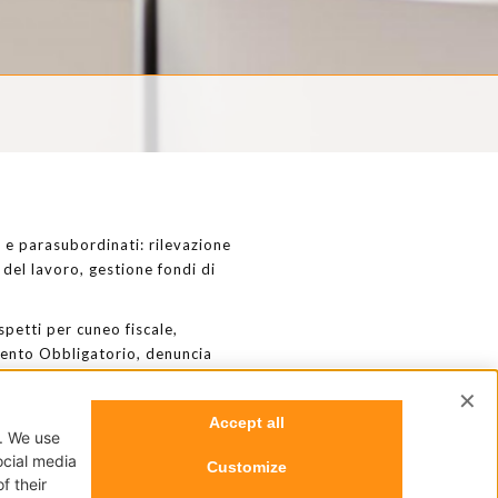
 e parasubordinati: rilevazione
 del lavoro, gestione fondi di
spetti per cuneo fiscale,
mento Obbligatorio, denuncia
tificazione fiscale annua, rapporti