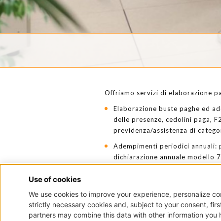
Offriamo servizi di elaborazione pag
Elaborazione buste paghe ed ade
delle presenze, cedolini paga, F2
previdenza/assistenza di catego
Adempimenti periodici annuali: p
dichiarazione annuale modello 7
Lavori Usuranti, denuncia lavoro
Attestazioni annuali per società 
Due diligence.
Amministrazione del personale Co