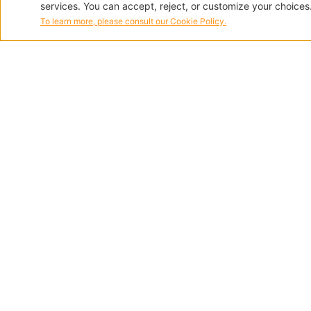
con Enti.
Elaborazione, tenuta, conservazi
Studio Mariani un
Tecnologia e for
Il lavoro è molto e sem
maggior tempo operativ