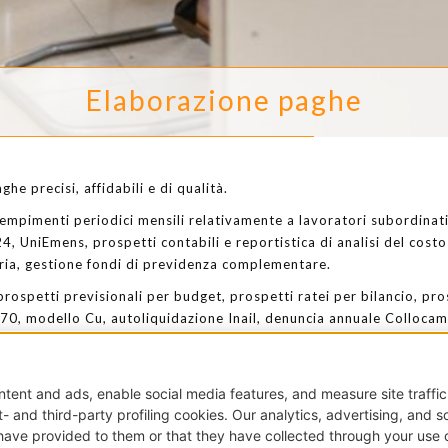
Elaborazione paghe
he precisi, affidabili e di qualità.
mpimenti periodici mensili relativamente a lavoratori subordinati
4, UniEmens, prospetti contabili e reportistica di analisi del costo
ria, gestione fondi di previdenza complementare.
rospetti previsionali per budget, prospetti ratei per bilancio, pro
70, modello Cu, autoliquidazione Inail, denuncia annuale Colloca
 somministrato, statistiche, Istat.
di revisione.
lf e Badanti: elaborazione prospetto di paga, contributi Inps, cer